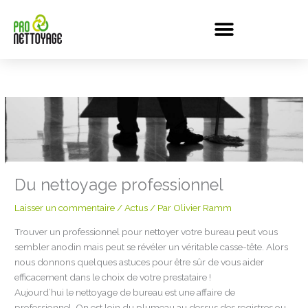
Aller
au
contenu
Du nettoyage professionnel
Laisser un commentaire
/
Actus
/ Par
Olivier Ramm
Trouver un professionnel pour nettoyer votre bureau peut vous
sembler anodin mais peut se révéler un véritable casse-tête. Alors
nous donnons quelques astuces pour être sûr de vous aider
efficacement dans le choix de votre prestataire !
Aujourd’hui le nettoyage de bureau est une affaire de
professionnel. On est loin du plumeau au dessus des registres ou