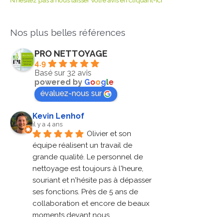
N’hésitez pas à nous laisser votre avis en cliquant-ici
Nos plus belles références
PRO NETTOYAGE
4.9
Basé sur 32 avis
powered by
G
o
o
g
l
e
évaluez-nous sur
Kevin Lenhof
il y a 4 ans
Olivier et son 
équipe réalisent un travail de 
grande qualité. Le personnel de 
nettoyage est toujours à l'heure, 
souriant et n'hésite pas à dépasser 
ses fonctions. Près de 5 ans de 
collaboration et encore de beaux 
moments devant nous.