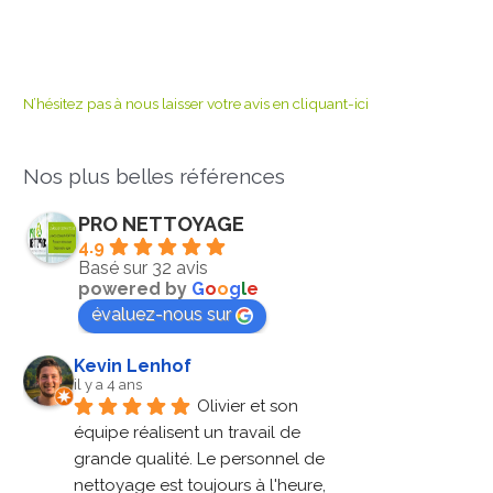
N’hésitez pas à nous laisser votre avis en cliquant-ici
Nos plus belles références
PRO NETTOYAGE
4.9
Basé sur 32 avis
powered by
G
o
o
g
l
e
évaluez-nous sur
Kevin Lenhof
il y a 4 ans
Olivier et son 
équipe réalisent un travail de 
grande qualité. Le personnel de 
nettoyage est toujours à l'heure, 