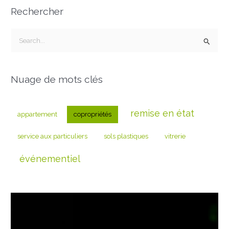
Rechercher
R
e
c
Nuage de mots clés
h
e
r
remise en état
appartement
copropriétés
c
service aux particuliers
sols plastiques
vitrerie
h
e
événementiel
r
: