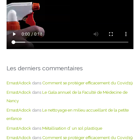
Les derniers commentaires
ErnastAdock
dans
Comment se protéger efficacement du Covid19
ErnastAdock
dans
Le Gala annuel de la Faculté de Médecine de
Nancy
ErnastAdock
dans
Le nettoyage en milieu accueillant de la petite
enfance
ErnastAdock
dans
Métallisation d’ un sol plastique
ErnastAdock
dans
Comment se protéger efficacement du Covid19