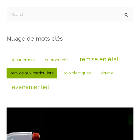
R
e
c
Nuage de mots clés
h
e
r
remise en état
appartement
copropriétés
c
service aux particuliers
sols plastiques
vitrerie
h
e
événementiel
r
: