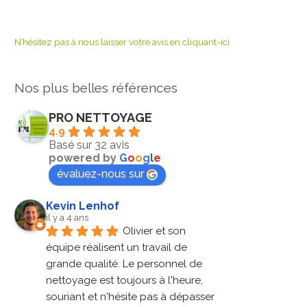
N’hésitez pas à nous laisser votre avis en cliquant-ici
Nos plus belles références
PRO NETTOYAGE
4.9
Basé sur 32 avis
powered by
G
o
o
g
l
e
évaluez-nous sur
Kevin Lenhof
il y a 4 ans
Olivier et son 
équipe réalisent un travail de 
grande qualité. Le personnel de 
nettoyage est toujours à l'heure, 
souriant et n'hésite pas à dépasser 