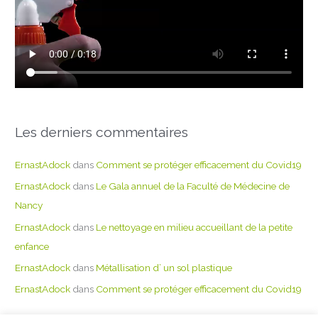
Les derniers commentaires
ErnastAdock
dans
Comment se protéger efficacement du Covid19
ErnastAdock
dans
Le Gala annuel de la Faculté de Médecine de
Nancy
ErnastAdock
dans
Le nettoyage en milieu accueillant de la petite
enfance
ErnastAdock
dans
Métallisation d’ un sol plastique
ErnastAdock
dans
Comment se protéger efficacement du Covid19