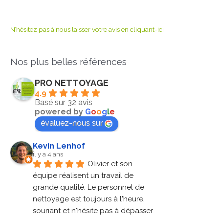
N’hésitez pas à nous laisser votre avis en cliquant-ici
Nos plus belles références
PRO NETTOYAGE
4.9
Basé sur 32 avis
powered by
G
o
o
g
l
e
évaluez-nous sur
Kevin Lenhof
il y a 4 ans
Olivier et son 
équipe réalisent un travail de 
grande qualité. Le personnel de 
nettoyage est toujours à l'heure, 
souriant et n'hésite pas à dépasser 