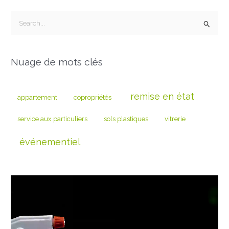
R
e
c
Nuage de mots clés
h
e
r
remise en état
appartement
copropriétés
c
service aux particuliers
sols plastiques
vitrerie
h
e
événementiel
r
: