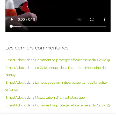
Les derniers commentaires
ErnastAdock
dans
Comment se protéger efficacement du Covid19
ErnastAdock
dans
Le Gala annuel de la Faculté de Médecine de
Nancy
ErnastAdock
dans
Le nettoyage en milieu accueillant de la petite
enfance
ErnastAdock
dans
Métallisation d’ un sol plastique
ErnastAdock
dans
Comment se protéger efficacement du Covid19